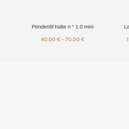
Pendentif halte n ° 1.0 mini
L
60,00
€
–
70,00
€