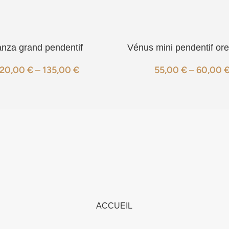
anza grand pendentif
Vénus mini pendentif orei
120,00
€
–
135,00
€
55,00
€
–
60,00
ACCUEIL