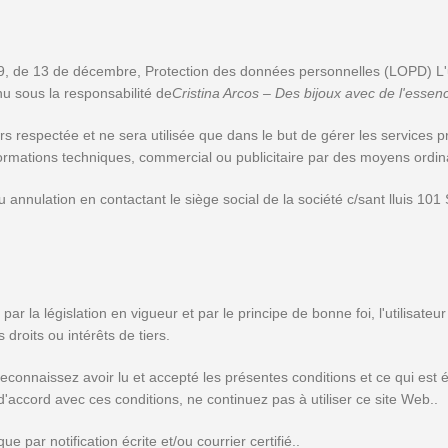
, de 13 de décembre, Protection des données personnelles (LOPD) L'uti
nu sous la responsabilité de
Cristina Arcos – Des bijoux avec de l'essen
urs respectée et ne sera utilisée que dans le but de gérer les service
nformations techniques, commercial ou publicitaire par des moyens ordin
ou annulation en contactant le siège social de la société c/sant lluis 1
 par la législation en vigueur et par le principe de bonne foi, l'utilisat
droits ou intérêts de tiers.
 reconnaissez avoir lu et accepté les présentes conditions et ce qui est
'accord avec ces conditions, ne continuez pas à utiliser ce site Web..
e par notification écrite et/ou courrier certifié..