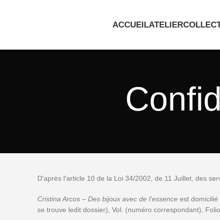
ACCUEIL
ATELIER
COLLEC
Confid
D'après l'article 10 de la Loi 34/2002, de 11 Juillet, des 
Cristina Arcos – Des bijoux avec de l'essence
est domicilié
se trouve ledit dossier), Vol. (numéro correspondant), Fo