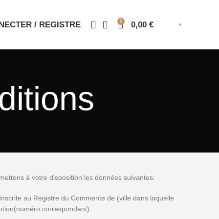
0
NECTER / REGISTRE
0,00
€
ditions
s mettons à votre disposition les données suivantes:
nscrite au Registre du Commerce de (ville dans laquelle
iption(numéro correspondant).