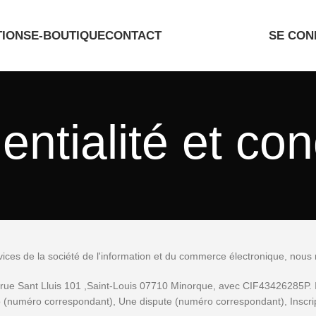
TIONS
E-BOUTIQUE
CONTACT
SE CON
entialité et con
services de la société de l'information et du commerce électronique, nou
 rue Sant Lluis 101 ,Saint-Louis 07710 Minorque, avec CIF43426285P. I
lio (numéro correspondant), Une dispute (numéro correspondant), Inscr