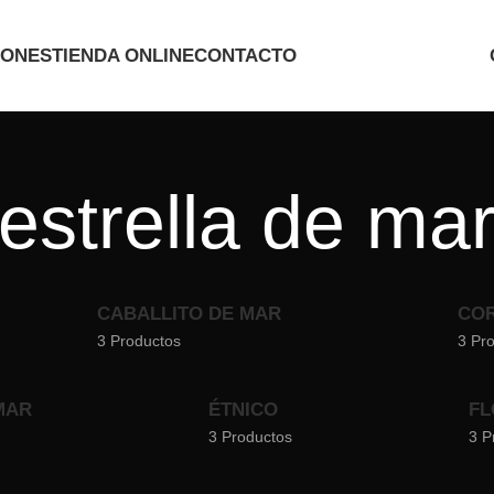
IONES
TIENDA ONLINE
CONTACTO
estrella de ma
CABALLITO DE MAR
CO
3 Productos
3 Pr
MAR
ÉTNICO
FL
3 Productos
3 P