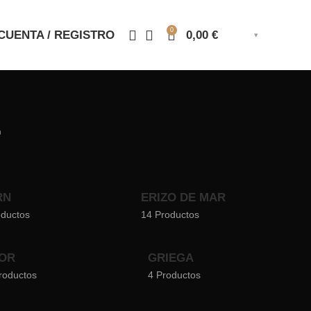
0
CUENTA / REGISTRO
0,00
€
r
RN
ERIZO DE MAR
oductos
14 Productos
OR
GRIEGA
roductos
4 Productos