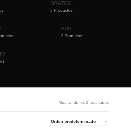
ORATGE
os
3 Productos
Z
POP
roductos
2 Productos
NO
tos
Mostrando los 2 resultados