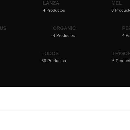
LANZA
MEL
4 Productos
0 Product
NUS
ORGANIC
PE
4 Productos
4 P
TODOS
TRÍGO
66 Productos
6 Produc