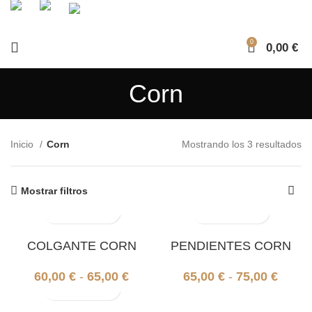
0
0,00
€
Corn
Inicio
Corn
Mostrando los 3 resultados
Mostrar filtros
COLGANTE CORN
PENDIENTES CORN
60,00
€
-
65,00
€
65,00
€
-
75,00
€