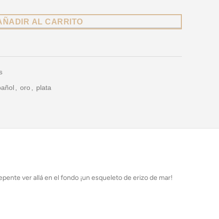
AÑADIR AL CARRITO
s
añol
,
oro
,
plata
pente ver allá en el fondo ¡un esqueleto de erizo de mar!