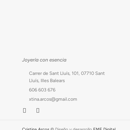
Joyería con esencia
Carrer de Sant Lluís, 101, 07710 Sant
Lluís, Illes Balears
606 603 676
xtina.arcos@gmail.com
Cristina Arcos
©
Diseño y desarrollo
EME Digital