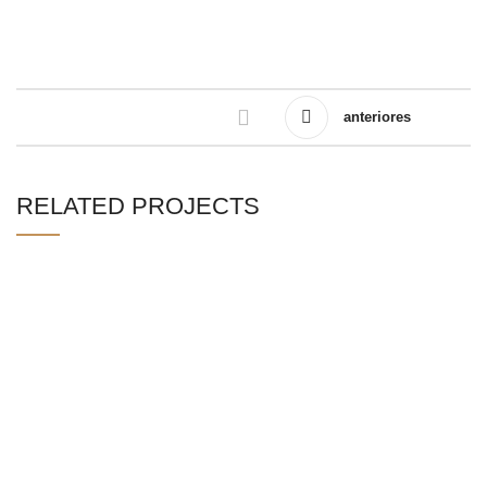
anteriores
RELATED PROJECTS
LEO UTEU ULLAMCORPER
KITCHEN